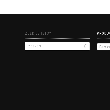
ZOEK JE IETS?
PRODU
Een c