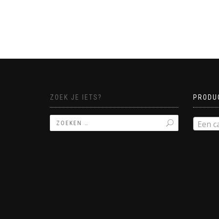
ZOEK JE IETS?
PRODU
Een c