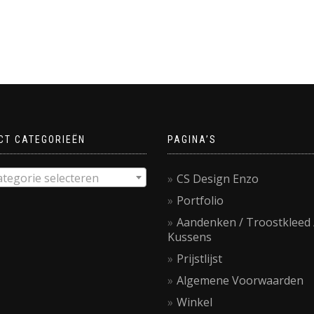
CT CATEGORIEËN
PAGINA’S
ategorie selecteren
CS Design Enzo
Portfolio
Aandenken / Troostkleed 
Kussens
Prijstlijst
Algemene Voorwaarden
Winkel