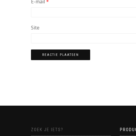
E-mail
*
Site
ZOEK JE IETS?
PRODU