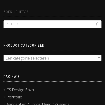
ZOEK JE IETS?
PRODUCT CATEGORIEËN
Een categorie selecteren
PAGINA’S
CS Design Enzo
Portfolio
Aandenken / Troostkleed / Kussens